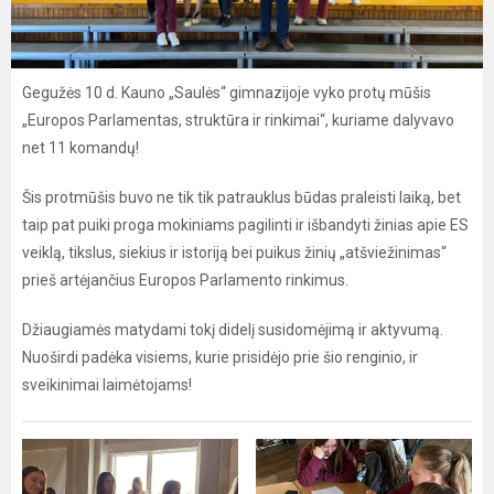
Gegužės 10 d. Kauno „Saulės“ gimnazijoje vyko protų mūšis
„Europos Parlamentas, struktūra ir rinkimai“, kuriame dalyvavo
net 11 komandų!
Šis protmūšis buvo ne tik tik patrauklus būdas praleisti laiką, bet
taip pat puiki proga mokiniams pagilinti ir išbandyti žinias apie ES
veiklą, tikslus, siekius ir istoriją bei puikus žinių „atšviežinimas“
prieš artėjančius Europos Parlamento rinkimus.
Džiaugiamės matydami tokį didelį susidomėjimą ir aktyvumą.
Nuoširdi padėka visiems, kurie prisidėjo prie šio renginio, ir
sveikinimai laimėtojams!