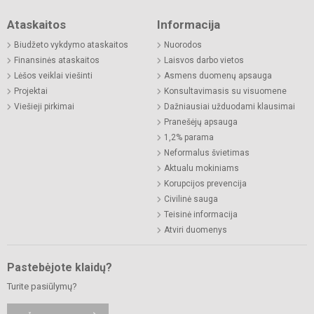
Ataskaitos
Informacija
Biudžeto vykdymo ataskaitos
Nuorodos
Finansinės ataskaitos
Laisvos darbo vietos
Lėšos veiklai viešinti
Asmens duomenų apsauga
Projektai
Konsultavimasis su visuomene
Viešieji pirkimai
Dažniausiai užduodami klausimai
Pranešėjų apsauga
1,2% parama
Neformalus švietimas
Aktualu mokiniams
Korupcijos prevencija
Civilinė sauga
Teisinė informacija
Atviri duomenys
Pastebėjote klaidų?
Turite pasiūlymų?