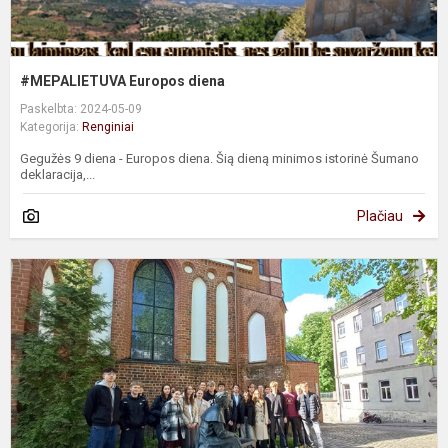
#MEPALIETUVA Europos diena
Paskelbta: 2024-05-09
Kategorija:
Renginiai
Gegužės 9 diena - Europos diena. Šią dieną minimos istorinė Šumano
deklaracija,...
Plačiau
E
l
k
p