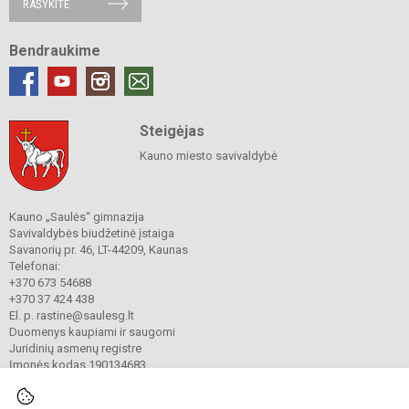
RAŠYKITE
Bendraukime
Steigėjas
Kauno miesto savivaldybė
Kauno „Saulės“ gimnazija
Savivaldybės biudžetinė įstaiga
Savanorių pr. 46, LT-44209, Kaunas
Telefonai:
+370 673 54688
+370 37 424 438
El. p. rastine@saulesg.lt
Duomenys kaupiami ir saugomi
Juridinių asmenų registre
Įmonės kodas 190134683