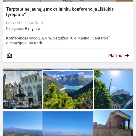
Tarptautinė jaunųjų mokslininkų konferencija „Iššūkis
tyrėjams“
Paskelbta: 2024-05-13
Kategorija:
Renginiai
Konferencija vyko 2024 m. gegužės 10 d. Kauno ,,Santaros“
gimnazijoje. Tai tradi...
Plačiau
#
E
d