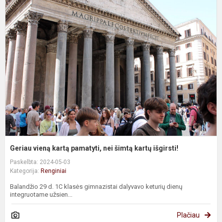
G
v
k
p
n
š
k
i
Geriau vieną kartą pamatyti, nei šimtą kartų išgirsti!
Paskelbta: 2024-05-03
Kategorija:
Renginiai
Balandžio 29 d. 1C klasės gimnazistai dalyvavo keturių dienų
integruotame užsien...
Plačiau