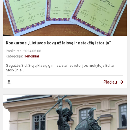
i
Konkursas „Lietuvos kovų už laisvę ir netekčių istorija“
Paskelbta: 2024-05-06
Kategorija:
Renginiai
Gegužės 3 d. 3-ųjų klasių gimnazistai su istorijos mokytoja Edita
Morkūnie...
Plačiau
P
s
B
š
s