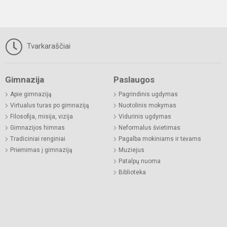
Tvarkaraščiai
Gimnazija
Paslaugos
Apie gimnaziją
Pagrindinis ugdymas
Virtualus turas po gimnaziją
Nuotolinis mokymas
Filosofija, misija, vizija
Vidurinis ugdymas
Gimnazijos himnas
Neformalus švietimas
Tradiciniai renginiai
Pagalba mokiniams ir tėvams
Priėmimas į gimnaziją
Muziejus
Patalpų nuoma
Biblioteka