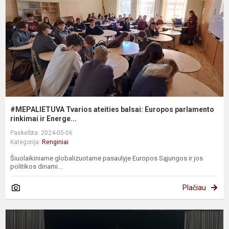
E
p
ri.
#MEPALIETUVA Tvarios ateities balsai: Europos parlamento
rinkimai ir Energe...
Paskelbta: 2024-05-06
Kategorija:
Renginiai
Šiuolaikiniame globalizuotame pasaulyje Europos Sąjungos ir jos
politikos dinami...
Plačiau
#
T