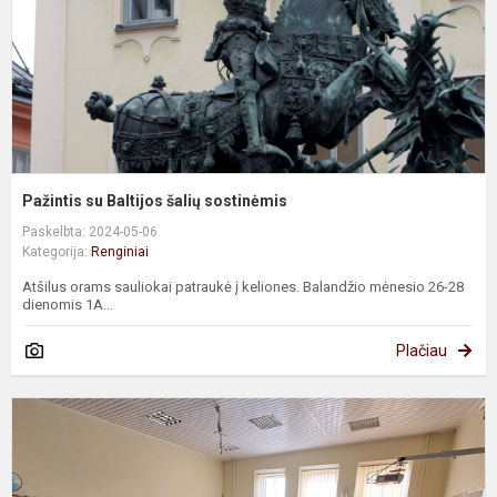
Pažintis su Baltijos šalių sostinėmis
Paskelbta: 2024-05-06
Kategorija:
Renginiai
Atšilus orams sauliokai patraukė į keliones. Balandžio mėnesio 26-28
dienomis 1A...
Plačiau
#
T
a
b