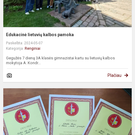
Edukacinė lietuvių kalbos pamoka
Paskelbta: 2024-05-07
Kategorija:
Renginiai
Gegužės 7 dieną 3A klasės gimnazistai kartu su lietuvių kalbos
mokytoja A. Kondr...
Plačiau
K
„
k
u
l
ir
n