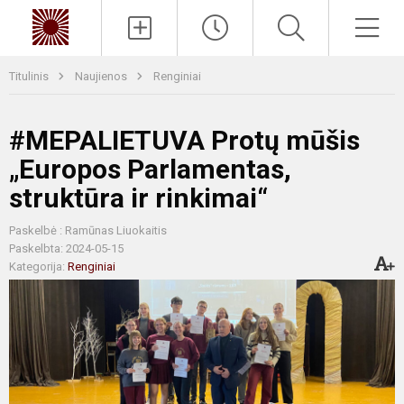
Paieška
Men
Titulinis
Naujienos
Renginiai
#MEPALIETUVA Protų mūšis
„Europos Parlamentas,
struktūra ir rinkimai“
Paskelbė : Ramūnas Liuokaitis
Paskelbta: 2024-05-15
Kategorija:
Renginiai