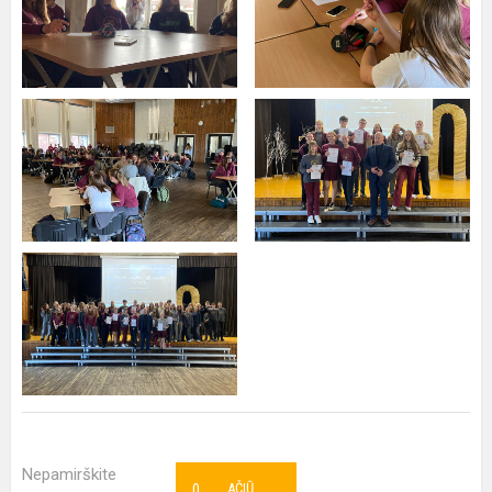
Nepamirškite
0
AČIŪ