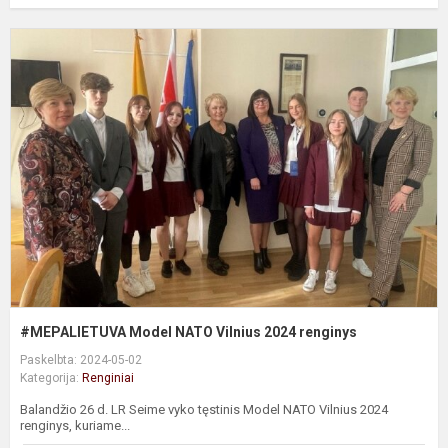
#
M
N
V
2
r
#MEPALIETUVA Model NATO Vilnius 2024 renginys
Paskelbta: 2024-05-02
Kategorija:
Renginiai
Balandžio 26 d. LR Seime vyko tęstinis Model NATO Vilnius 2024
renginys, kuriame...