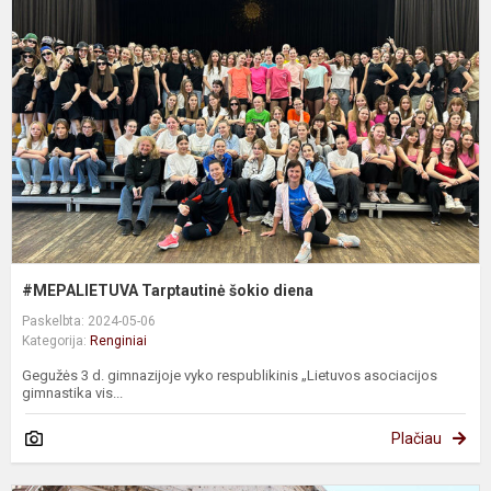
š
d
#MEPALIETUVA Tarptautinė šokio diena
Paskelbta: 2024-05-06
Kategorija:
Renginiai
Gegužės 3 d. gimnazijoje vyko respublikinis „Lietuvos asociacijos
gimnastika vis...
Plačiau