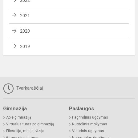
2022
2021
2020
2019
Tvarkaraščiai
Gimnazija
Paslaugos
Apie gimnaziją
Pagrindinis ugdymas
Virtualus turas po gimnaziją
Nuotolinis mokymas
Filosofija, misija, vizija
Vidurinis ugdymas
Gimnazijos himnas
Neformalus švietimas