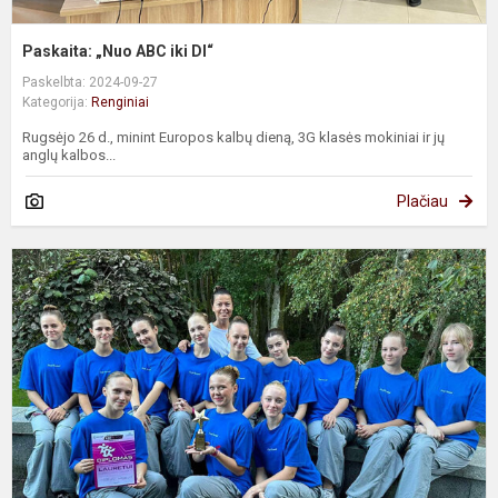
Paskaita: „Nuo ABC iki DI“
Paskelbta: 2024-09-27
Kategorija:
Renginiai
Rugsėjo 26 d., minint Europos kalbų dieną, 3G klasės mokiniai ir jų
anglų kalbos...
Plačiau
F
#
2