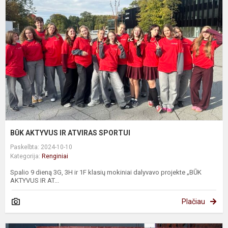
I
A
S
BŪK AKTYVUS IR ATVIRAS SPORTUI
Paskelbta: 2024-10-10
Kategorija:
Renginiai
Spalio 9 dieną 3G, 3H ir 1F klasių mokiniai dalyvavo projekte „BŪK
AKTYVUS IR AT...
Plačiau