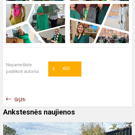
Nepamirškite
0
AČIŪ
padėkoti autoriui
Grįžti
Ankstesnės naujienos
B
A