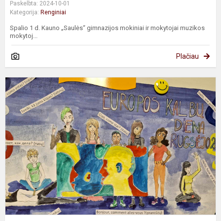
Paskelbta: 2024-10-01
Kategorija:
Renginiai
Spalio 1 d. Kauno „Saulės“ gimnazijos mokiniai ir mokytojai muzikos
mokytoj...
Plačiau
U
k
s