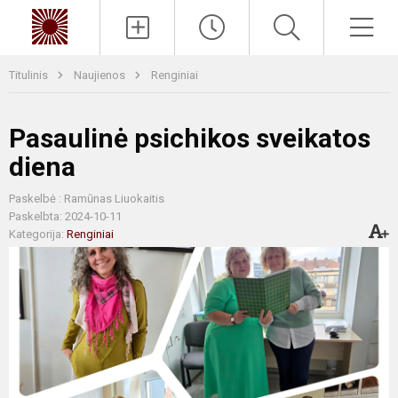
Paieška
Men
Titulinis
Naujienos
Renginiai
Pasaulinė psichikos sveikatos
diena
Paskelbė : Ramūnas Liuokaitis
Paskelbta: 2024-10-11
Kategorija:
Renginiai