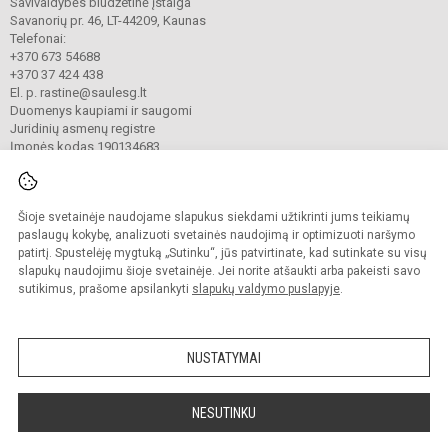
Savivaldybės biudžetinė įstaiga
Savanorių pr. 46, LT-44209, Kaunas
Telefonai:
+370 673 54688
+370 37 424 438
El. p. rastine@saulesg.lt
Duomenys kaupiami ir saugomi
Juridinių asmenų registre
Įmonės kodas 190134683
Šioje svetainėje naudojame slapukus siekdami užtikrinti jums teikiamų
© 2023 Kauno „Saulės“ gimnazija. Visos teisės saugomos.
Kopijuoti turinį be raštiško gimnazijos sutikimo griežtai draudžiama.
paslaugų kokybę, analizuoti svetainės naudojimą ir optimizuoti naršymo
patirtį. Spustelėję mygtuką „Sutinku“, jūs patvirtinate, kad sutinkate su visų
Prieinamumo paraiška
Slapukų valdymas
slapukų naudojimu šioje svetainėje. Jei norite atšaukti arba pakeisti savo
sutikimus, prašome apsilankyti
slapukų valdymo puslapyje
.
Sumanus būdas atnaujinti
mokyklos interneto
svetainę
NUSTATYMAI
NESUTINKU