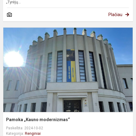
„Tyrėjų...
Plačiau
P
„
m
Pamoka „Kauno modernizmas“
Paskelbta: 2024-10-02
Kategorija:
Renginiai