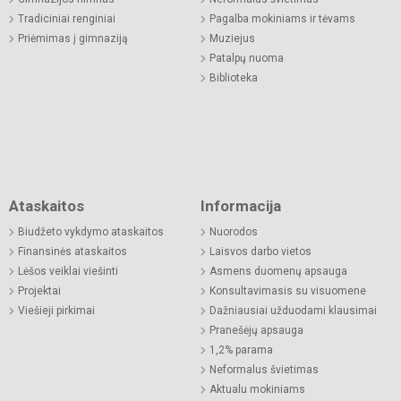
Tradiciniai renginiai
Pagalba mokiniams ir tėvams
Priėmimas į gimnaziją
Muziejus
Patalpų nuoma
Biblioteka
Ataskaitos
Informacija
Biudžeto vykdymo ataskaitos
Nuorodos
Finansinės ataskaitos
Laisvos darbo vietos
Lėšos veiklai viešinti
Asmens duomenų apsauga
Projektai
Konsultavimasis su visuomene
Viešieji pirkimai
Dažniausiai užduodami klausimai
Pranešėjų apsauga
1,2% parama
Neformalus švietimas
Aktualu mokiniams