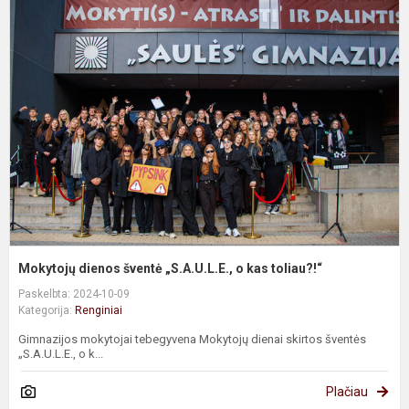
M
d
š
o
k
t
Mokytojų dienos šventė „S.A.U.L.E., o kas toliau?!“
Paskelbta: 2024-10-09
Kategorija:
Renginiai
Gimnazijos mokytojai tebegyvena Mokytojų dienai skirtos šventės
„S.A.U.L.E., o k...
Plačiau