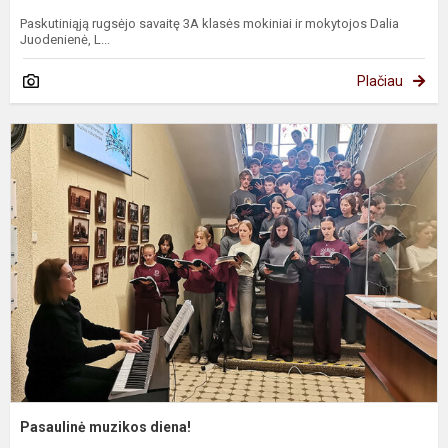
Paskutiniąją rugsėjo savaitę 3A klasės mokiniai ir mokytojos Dalia
Juodenienė, L...
Plačiau
P
m
d
Pasaulinė muzikos diena!