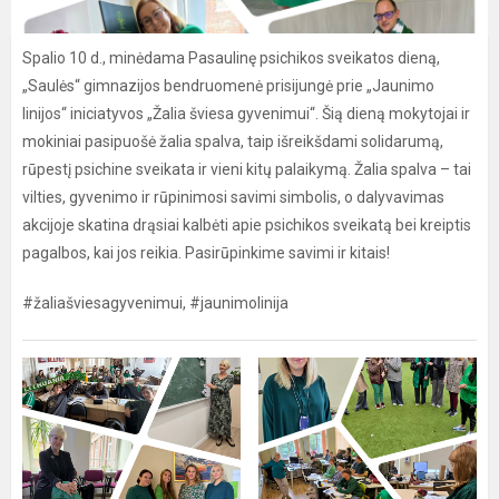
Spalio 10 d., minėdama Pasaulinę psichikos sveikatos dieną,
„Saulės“ gimnazijos bendruomenė prisijungė prie „Jaunimo
linijos“ iniciatyvos „Žalia šviesa gyvenimui“. Šią dieną mokytojai ir
mokiniai pasipuošė žalia spalva, taip išreikšdami solidarumą,
rūpestį psichine sveikata ir vieni kitų palaikymą. Žalia spalva – tai
vilties, gyvenimo ir rūpinimosi savimi simbolis, o dalyvavimas
akcijoje skatina drąsiai kalbėti apie psichikos sveikatą bei kreiptis
pagalbos, kai jos reikia. Pasirūpinkime savimi ir kitais!
#žaliašviesagyvenimui, #jaunimolinija