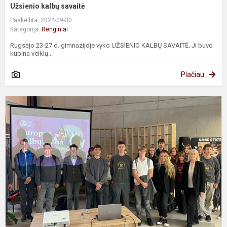
Užsienio kalbų savaitė
Paskelbta: 2024-09-30
Kategorija:
Renginiai
Rugsėjo 23-27 d. gimnazijoje vyko UŽSIENIO KALBŲ SAVAITĖ. Ji buvo
kupina veiklų...
Plačiau
P
„
A
ik
D