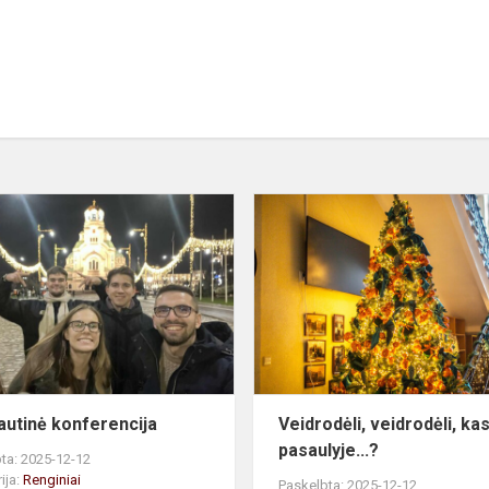
Tarptautinė
konferencija
autinė konferencija
Veidrodėli, veidrodėli, ka
pasaulyje...?
ta: 2025-12-12
ija:
Renginiai
Paskelbta: 2025-12-12