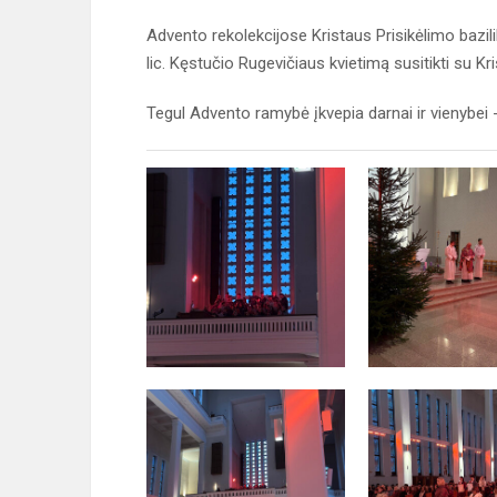
Advento rekolekcijose Kristaus Prisikėlimo bazil
lic. Kęstučio Rugevičiaus kvietimą susitikti su Kr
Tegul Advento ramybė įkvepia darnai ir vienybei -