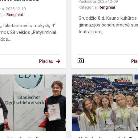
Paskelbta: 2025-12-09
Kategorija:
Renginiai
ta: 2025-12-10
ija:
Renginiai
Gruodžio 8 d. Kauno kultūros
gimnazijos bendruomenė sus
Tūkstantmečio mokyklų II“
teatralizuot...
mos 28 veiklos „Patyriminiai
os...
Plačiau
Pla
Vokiškų
dainų
festivalis