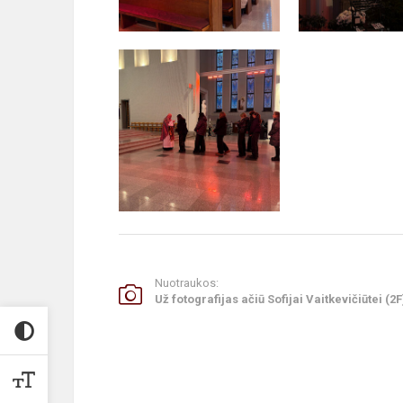
Nuotraukos:
Už fotografijas ačiū Sofijai Vaitkevičiūtei (2F