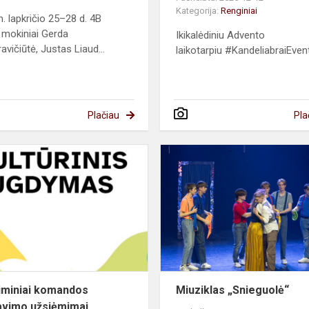
Kategorija:
Renginiai
. lapkričio 25–28 d. 4B
 mokiniai Gerda
Ikikalėdiniu Advento
avičiūtė, Justas Liaud...
laikotarpiu #KandeliabraiEvent
Plačiau
Pla
Patyriminiai
komandos
s
formavimo
užsiėmimai
iminiai komandos
Miuziklas „Snieguolė“
vimo užsiėmimai