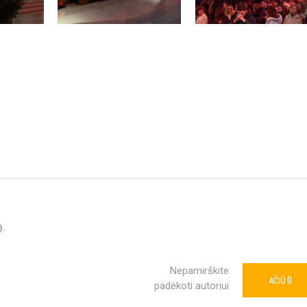
).
Nepamirškite
0
AČIŪ
padėkoti autoriui