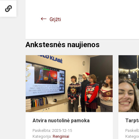
Grįžti
Ankstesnės naujienos
Atvira
nuotolinė
pamoka
Atvira nuotolinė pamoka
Tarpt
Paskelbta: 2025-12-15
Paskelb
Kategorija:
Renginiai
Kategor