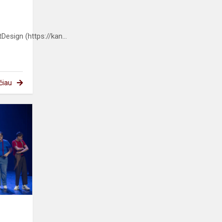
Design (https://kan...
čiau
Miuziklas
„Snieguolė“