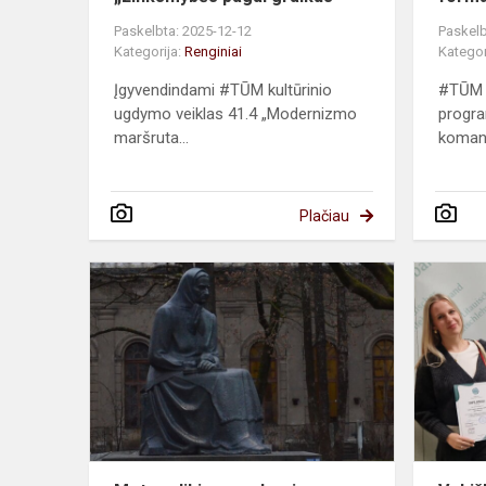
Paskelbta: 2025-12-12
Paskelb
Kategorija:
Renginiai
Kategor
Įgyvendindami #TŪM kultūrinio
#TŪM „
ugdymo veiklas 41.4 „Modernizmo
progra
maršruta...
komand
Plačiau
Moters
likimas
vakar
ir
šiandien