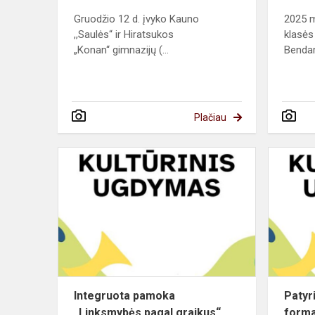
Gruodžio 12 d. įvyko Kauno
2025 m
,,Saulės“ ir Hiratsukos
klasės
„Konan“ gimnazijų (...
Bendar
Plačiau
Integruota
pamoka
„Linksmybė
pagal
graikus“
Integruota pamoka
Patyr
„Linksmybės pagal graikus“
forma