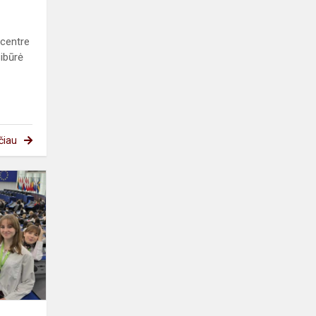
 centre
ibūrė
čiau
Neįkainojama
patirtis
Europos
Parlamente!