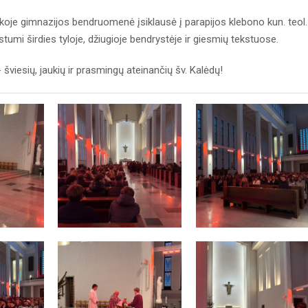
ikoje gimnazijos bendruomenė įsiklausė į parapijos klebono kun. teol.
istumi širdies tyloje, džiugioje bendrystėje ir giesmių tekstuose.
 šviesių, jaukių ir prasmingų ateinančių šv. Kalėdų!